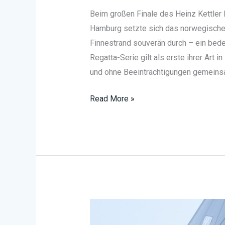
Beim großen Finale des Heinz Kettler 
Hamburg setzte sich das norwegische T
Finnestrand souverän durch – ein bedeu
Regatta-Serie gilt als erste ihrer Art 
und ohne Beeinträchtigungen gemeinsa
Deutscher
Read More »
Durchbruch
im
Inklusiven
Segeln