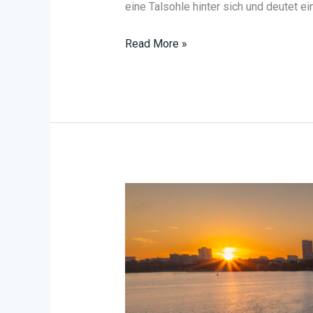
eine Talsohle hinter sich und deutet ei
Aufschwung
Read More »
in
der
Wassersportwirtschaft