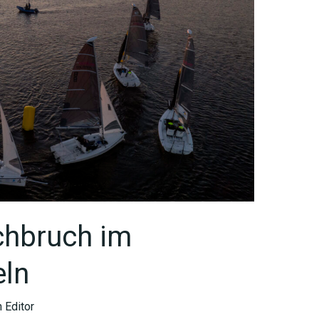
chbruch im
eln
 Editor