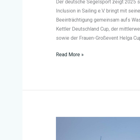
Der deutsche Segelsport zeigt 2025 s
Inclusion in Sailing e.V. bringt mit 
Beeinträchtigung gemeinsam aufs Was
Kettler Deutschland Cup, der mittlerwei
sowie der Frauen-Großevent Helga Cu
Inklusive
Read More »
Wellen
–
Neue
Wege
im
Segelsport